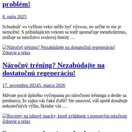
problém!
8. mája 2025
Schudnúť vo vyššom veku môže byť výzvou, no určite to nie je
nemožné. S pribúdajúcim vekom sa totiž spomaľuje metabolizmus,
znižuje sa množstvo svalovej hmoty …
Zdravie a relax
Náročný tréning? Nezabúdajte na
dostatočnú regeneráciu!
17. novembra 2024
5. marca 2026
Mávate pocit úplného vyčerpania po náročnom tréningu a desíte sa
predstavy, že zajtra vás čaká ďalší? Ste unavení, váš apetít dosahuje
nekonečných výšin, škriabe vás …
Zdravie a relax