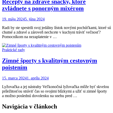
Recepty na zdravé snacky, ktoré
zvládnete s ponorným mixérom
19. mája 2024
5. júna 2024
Radi by ste spestrili svoj jedálny lístok novými pochúťkami, ktoré sú
chutné a zdravé a zároveň nechcete v kuchyni tráviť večnosť?
Pomocníkom na nezaplatenie v …
Praktické rady
Zimné športy s kvalitným cestovným
poistením
15. marca 2024
1. apríla 2024
Lyžovačka a jej nástrahy Veľkonočná lyžovačka môže byť skvelou
príležitosťou stráviť čas so svojimi blízkymi a užiť si zimné športy
a možno poslednú dovolenku na snehu pred …
Navigácia v článkoch