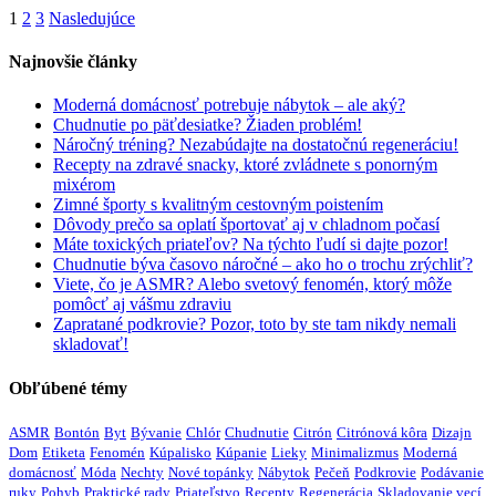
1
2
3
Nasledujúce
Najnovšie články
Moderná domácnosť potrebuje nábytok – ale aký?
Chudnutie po päťdesiatke? Žiaden problém!
Náročný tréning? Nezabúdajte na dostatočnú regeneráciu!
Recepty na zdravé snacky, ktoré zvládnete s ponorným
mixérom
Zimné športy s kvalitným cestovným poistením
Dôvody prečo sa oplatí športovať aj v chladnom počasí
Máte toxických priateľov? Na týchto ľudí si dajte pozor!
Chudnutie býva časovo náročné – ako ho o trochu zrýchliť?
Viete, čo je ASMR? Alebo svetový fenomén, ktorý môže
pomôcť aj vášmu zdraviu
Zapratané podkrovie? Pozor, toto by ste tam nikdy nemali
skladovať!
Obľúbené témy
ASMR
Bontón
Byt
Bývanie
Chlór
Chudnutie
Citrón
Citrónová kôra
Dizajn
Dom
Etiketa
Fenomén
Kúpalisko
Kúpanie
Lieky
Minimalizmus
Moderná
domácnosť
Móda
Nechty
Nové topánky
Nábytok
Pečeň
Podkrovie
Podávanie
ruky
Pohyb
Praktické rady
Priateľstvo
Recepty
Regenerácia
Skladovanie vecí