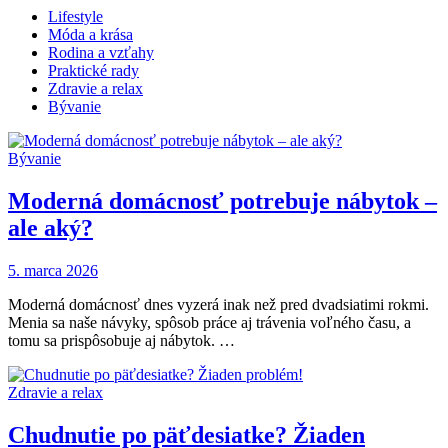
Lifestyle
Móda a krása
Rodina a vzťahy
Praktické rady
Zdravie a relax
Bývanie
Bývanie
Moderná domácnosť potrebuje nábytok –
ale aký?
5. marca 2026
Moderná domácnosť dnes vyzerá inak než pred dvadsiatimi rokmi.
Menia sa naše návyky, spôsob práce aj trávenia voľného času, a
tomu sa prispôsobuje aj nábytok. …
Zdravie a relax
Chudnutie po päťdesiatke? Žiaden