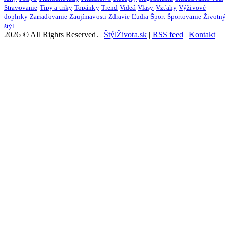
Stravovanie
Tipy a triky
Topánky
Trend
Videá
Vlasy
Vzťahy
Výživové
doplnky
Zariaďovanie
Zaujímavosti
Zdravie
Ľudia
Šport
Športovanie
Životný
štýl
2026 © All Rights Reserved. |
ŠtýlŽivota.sk
|
RSS feed
|
Kontakt