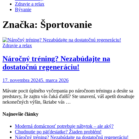
Zdravie a relax
Bývanie
Značka:
Športovanie
Zdravie a relax
Náročný tréning? Nezabúdajte na
dostatočnú regeneráciu!
17. novembra 2024
5. marca 2026
Mávate pocit úplného vyčerpania po náročnom tréningu a desíte sa
predstavy, že zajtra vás čaká ďalší? Ste unavení, váš apetít dosahuje
nekonečných výšin, škriabe vás …
Najnovšie články
Moderná domácnosť potrebuje nábytok – ale aký?
Chudnutie po päťdesiatke? Žiaden problém!
Náročný tréning? Nezabúdajte na dostatočnú regeneráciu!